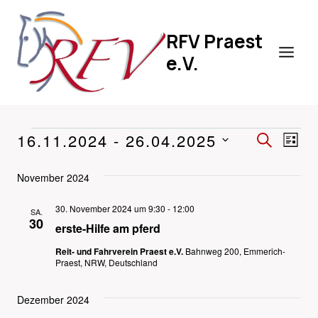
Zum
Inhalt
RFV Praest
springen
e.V.
16.11.2024
 - 
26.04.2025
VERA
VERANSTALTUNGEN
VE
SUCHE
LIST
Datum
SUCH
AN
November 2024
wählen.
UND
NA
30. November 2024 um 9:30
-
12:00
SA.
ANSIC
30
erste-Hilfe am pferd
NAVIG
Reit- und Fahrverein Praest e.V.
Bahnweg 200, Emmerich-
Praest, NRW, Deutschland
Dezember 2024