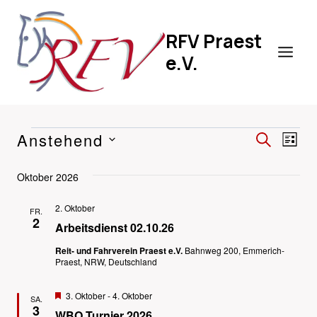
Zum
Inhalt
RFV Praest
springen
e.V.
Anstehend
VERA
VERANSTALTUNGEN
VE
SUCHE
LIST
Datum
SUCH
AN
Oktober 2026
wählen.
UND
NA
2. Oktober
FR.
ANSIC
2
Arbeitsdienst 02.10.26
NAVIG
Reit- und Fahrverein Praest e.V.
Bahnweg 200, Emmerich-
Praest, NRW, Deutschland
Hervorgehoben
3. Oktober
-
4. Oktober
SA.
3
WBO Turnier 2026