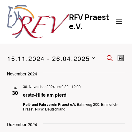
Zum
Inhalt
RFV Praest
springen
e.V.
15.11.2024
 - 
26.04.2025
VERA
VERANSTALTUNGEN
VE
SUCHE
LIST
Datum
SUCH
AN
November 2024
wählen.
UND
NA
30. November 2024 um 9:30
-
12:00
SA.
ANSIC
30
erste-Hilfe am pferd
NAVIG
Reit- und Fahrverein Praest e.V.
Bahnweg 200, Emmerich-
Praest, NRW, Deutschland
Dezember 2024