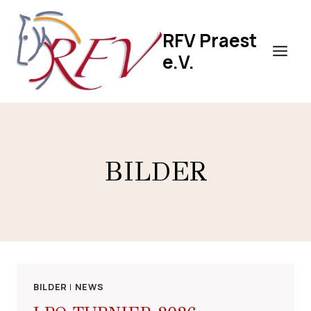
Zum
Inhalt
RFV Praest
springen
e.V.
BILDER
BILDER
|
NEWS