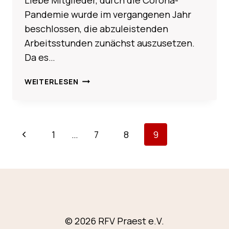
Pandemie wurde im vergangenen Jahr
beschlossen, die abzuleistenden
Arbeitsstunden zunächst auszusetzen.
Da es…
AUSSETZUNG
WEITERLESEN
DER
ARBEITSTUNDEN/ARBEITSDIENST
WIRD
AUFGEHOBEN
SEITENNAVIGATION
Vorherige
1
…
7
8
9
Seite
© 2026 RFV Praest e.V.