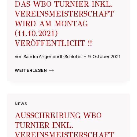
DAS WBO TURNIER INKL.
VEREINSMEISTERSCHAFT
WIRD AM MONTAG
(11.10.2021)
VERÖFFENTLICHT !!
Von
Sandra Angenendt-Schloter
9. Oktober 2021
!!
WEITERLESEN
ZEITEINTEILUNG
FÜR
DAS
WBO
TURNIER
NEWS
INKL.
AUSSCHREIBUNG WBO
VEREINSMEISTERSCHAFT
TURNIER INKL.
WIRD
AM
VEREINSMEISTERSCHAFT