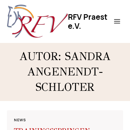
Zum
Inhalt
RFV Praest
springen
e.V.
AUTOR: SANDRA
ANGENENDT-
SCHLOTER
NEWS