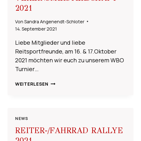
MONTAG
2021
(11.10.2021)
VERÖFFENTLICHT
Von
Sandra Angenendt-Schloter
!!
14. September 2021
Liebe Mitglieder und liebe
Reitsportfreunde, am 16. & 17.Oktober
2021 möchten wir euch zu unserem WBO
Turnier…
AUSSCHREIBUNG
WEITERLESEN
WBO
TURNIER
INKL.
VEREINSMEISTERSCHAFT
2021
NEWS
REITER-/FAHRRAD RALLYE
2021