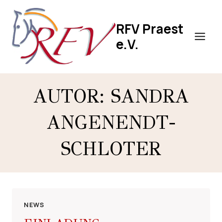
Zum
Inhalt
RFV Praest
springen
e.V.
AUTOR: SANDRA
ANGENENDT-
SCHLOTER
NEWS