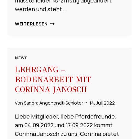
musste leider kurzfristig abgeändert
werden und steht…
!!!!
WEITERLESEN
ÄNDERUNG
–
ZEITEINTEILUNG
WBO-
TURNIER
NEWS
2022
LEHRGANG –
!!!!
BODENARBEIT MIT
CORINNA JANOSCH
Von
Sandra Angenendt-Schloter
14. Juli 2022
Liebe Mitglieder, liebe Pferdefreunde,
am 04.09.2022 und 17.09.2022 kommt
Corinna Janosch zu uns. Corinna bietet