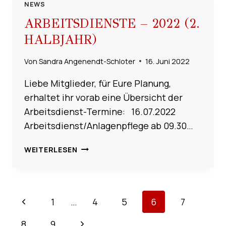
NEWS
ARBEITSDIENSTE – 2022 (2.
HALBJAHR)
Von
Sandra Angenendt-Schloter
16. Juni 2022
Liebe Mitglieder, für Eure Planung,
erhaltet ihr vorab eine Übersicht der
Arbeitsdienst-Termine: 16.07.2022
Arbeitsdienst/Anlagenpflege ab 09.30…
ARBEITSDIENSTE
WEITERLESEN
–
2022
(2.
HALBJAHR)
SEITENNAVIGATION
Vorherige
1
…
4
5
6
7
Seite
Nächste
8
9