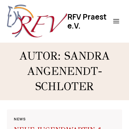
Zum
Inhalt
RFV Praest
springen
e.V.
AUTOR: SANDRA
ANGENENDT-
SCHLOTER
NEWS