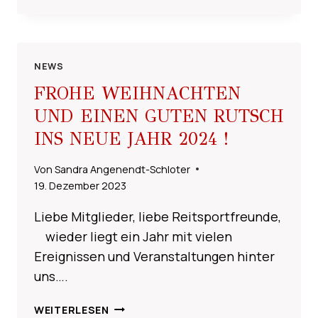
MIT
CAROLYN
KRELLMANN
AM
27.01
NEWS
UND
FROHE WEIHNACHTEN
28.01.2024
UND EINEN GUTEN RUTSCH
INS NEUE JAHR 2024 !
Von
Sandra Angenendt-Schloter
19. Dezember 2023
Liebe Mitglieder, liebe Reitsportfreunde,
wieder liegt ein Jahr mit vielen
Ereignissen und Veranstaltungen hinter
uns….
FROHE
WEITERLESEN