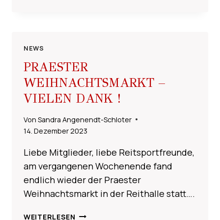
WEIHNACHTEN
UND
EINEN
GUTEN
RUTSCH
NEWS
INS
PRAESTER
NEUE
WEIHNACHTSMARKT –
JAHR
2024
VIELEN DANK !
!
Von
Sandra Angenendt-Schloter
14. Dezember 2023
Liebe Mitglieder, liebe Reitsportfreunde,
am vergangenen Wochenende fand
endlich wieder der Praester
Weihnachtsmarkt in der Reithalle statt….
PRAESTER
WEITERLESEN