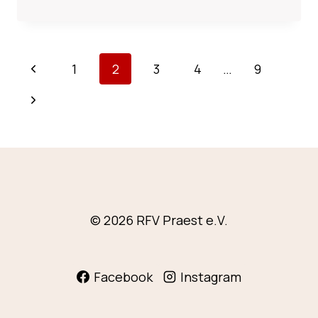
WEIHNACHTSMARKT
–
VIELEN
DANK
SEITENNAVIGATION
Vorherige
1
2
3
4
…
9
!
Seite
Nächste
Seite
© 2026 RFV Praest e.V.
Facebook
Instagram