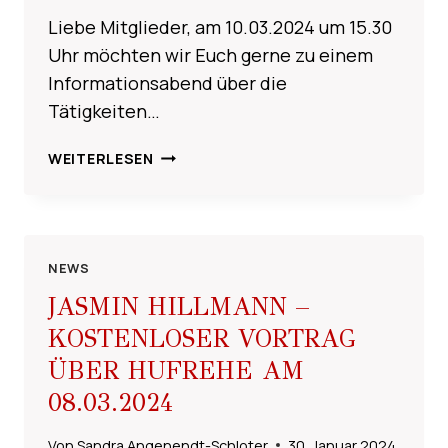
Liebe Mitglieder, am 10.03.2024 um 15.30
Uhr möchten wir Euch gerne zu einem
Informationsabend über die
Tätigkeiten…
INFOABEND
WEITERLESEN
AM
10.03.2024
ÜBER
FUNKTIONEN
&
NEWS
AUFGABEN
JASMIN HILLMANN –
DER
KOSTENLOSER VORTRAG
VORSTANDSMITGLIEDER
ÜBER HUFREHE AM
08.03.2024
Von
Sandra Angenendt-Schloter
30. Januar 2024