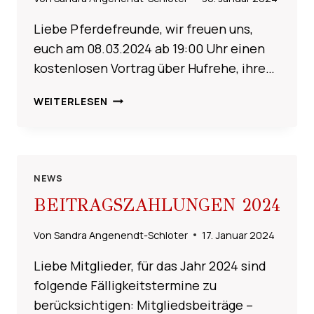
Liebe Pferdefreunde, wir freuen uns,
euch am 08.03.2024 ab 19:00 Uhr einen
kostenlosen Vortrag über Hufrehe, ihre…
JASMIN
WEITERLESEN
HILLMANN
–
KOSTENLOSER
VORTRAG
ÜBER
NEWS
HUFREHE
BEITRAGSZAHLUNGEN 2024
AM
08.03.2024
Von
Sandra Angenendt-Schloter
17. Januar 2024
Liebe Mitglieder, für das Jahr 2024 sind
folgende Fälligkeitstermine zu
berücksichtigen: Mitgliedsbeiträge –