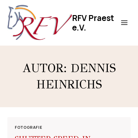
Zum
Inhalt
RFV Praest
springen
e.V.
AUTOR: DENNIS
HEINRICHS
FOTOGRAFIE