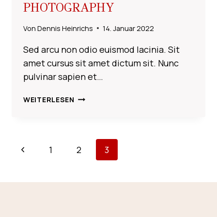
PHOTOGRAPHY
Von
Dennis Heinrichs
14. Januar 2022
Sed arcu non odio euismod lacinia. Sit
amet cursus sit amet dictum sit. Nunc
pulvinar sapien et…
WHITE
WEITERLESEN
BALANCE
IN
PHOTOGRAPHY
SEITENNAVIGATION
Vorherige
1
2
3
Seite