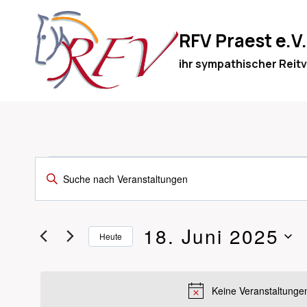
Zum
Inhalt
RFV Praest e.V.
springen
ihr sympathischer Reitv
VERANSTALTUNGEN
VERANSTAL
Bitte
Schlüsselwort
SUCHE
eingeben.
FÜR
UND
18. Juni 2025
Suche
Heute
nach
ANSICHTEN,
Datum
Veranstaltungen
wählen.
18.
NAVIGATION
Schlüsselwort.
Keine Veranstaltungen