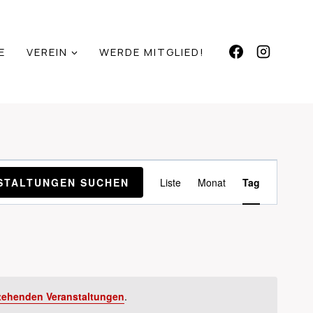
E
VEREIN
WERDE MITGLIED!
VERANSTAL
STALTUNGEN SUCHEN
Liste
Monat
Tag
ANSICHTEN
NAVIGATIO
tehenden Veranstaltungen
.