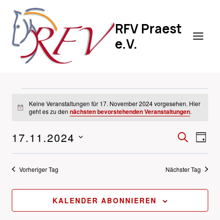
Zum
Inhalt
RFV Praest
springen
e.V.
VERANSTALTUNGEN
Keine Veranstaltungen für 17. November 2024 vorgesehen. Hier
Hinweis
geht es zu den
nächsten bevorstehenden Veranstaltungen
.
FÜR
17.11.2024
VERA
VE
SUCHE
TAG
17.
Datum
SUCH
AN
wählen.
Vorheriger Tag
Nächster Tag
UND
NA
NOVEMBER
ANSIC
2024
KALENDER ABONNIEREN
NAVIG