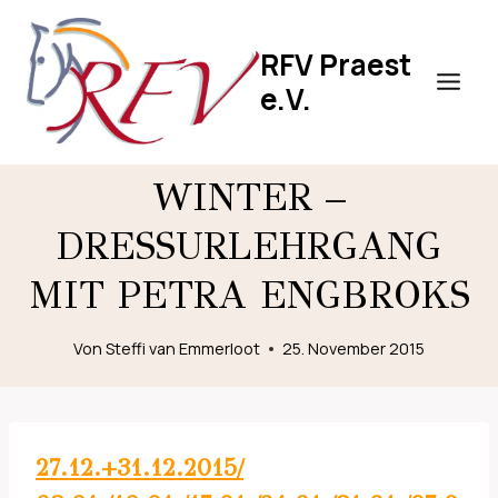
Zum
Inhalt
RFV Praest
springen
e.V.
WINTER –
DRESSURLEHRGANG
MIT PETRA ENGBROKS
Von
Steffi van Emmerloot
25. November 2015
27.12.+31.12.2015/