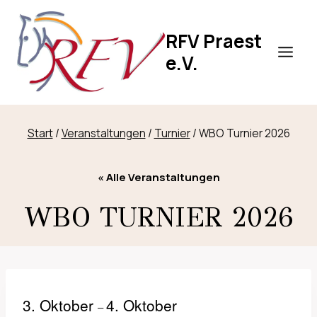
Zum
Inhalt
RFV Praest
springen
e.V.
Start
/
Veranstaltungen
/
Turnier
/
WBO Turnier 2026
« Alle Veranstaltungen
WBO TURNIER 2026
3. Oktober
4. Oktober
–