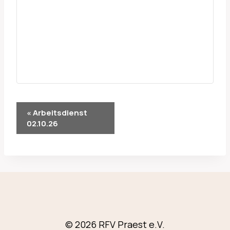
VERANSTALTUNG-
«
Arbeitsdienst
02.10.26
NAVIGATION
© 2026 RFV Praest e.V.