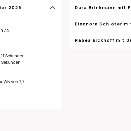
ier 2026
Dora Brinkmann mit F
Eleonore Schloter mi
n 7,5
Rabea Eickhoff mit D
60,11 Sekunden
94 Sekunden
er WN von 7,7