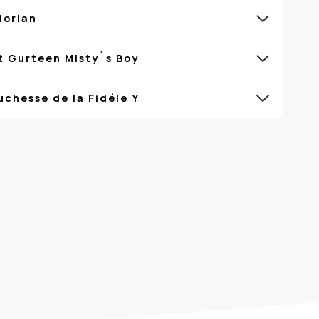
lorian
t Gurteen Misty`s Boy
uchesse de la Fidéle Y