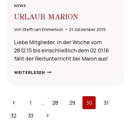
NEWS
URLAUB MARION
Von
Steffi van Emmerloot
21. Dezember 2015
Liebe Mitglieder, in der Woche vom
28.12.15 bis einschließlich dem 02.01.16
fällt der Reitunterricht bei Maion aus!
URLAUB
WEITERLESEN
MARION
SEITENNAVIGATION
Vorherige
1
…
28
29
30
31
Seite
Nächste
32
33
Seite