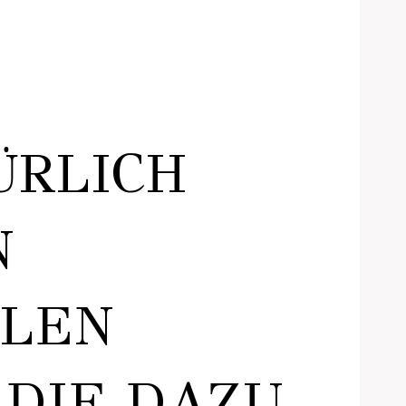
ÜRLICH
N
LLEN
 DIE DAZU