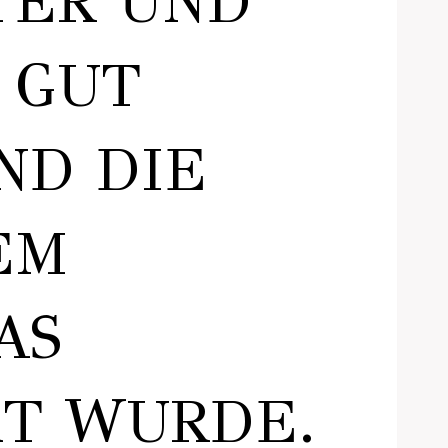
TER UND
 GUT
ND DIE
EM
AS
RT WURDE.