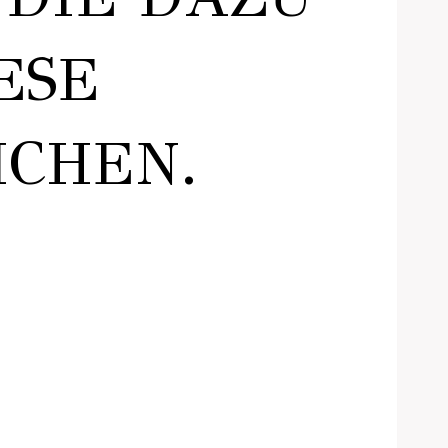
ESE
ICHEN.