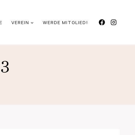
E
VEREIN
WERDE MITGLIED!
3