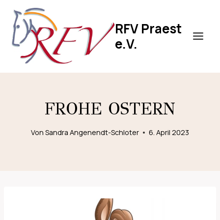
Zum
Inhalt
RFV Praest
springen
e.V.
FROHE OSTERN
Von
Sandra Angenendt-Schloter
6. April 2023